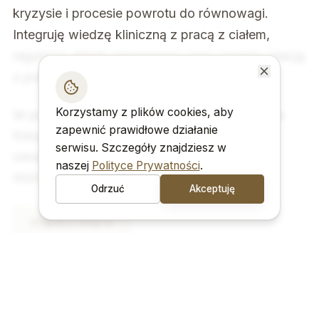
kryzysie i procesie powrotu do równowagi.
Integruję wiedzę kliniczną z pracą z ciałem,
regulacją układu nerwowego oraz uważną relacją
z przestrzenią życia.
Korzystamy z plików cookies, aby
W pracy z ciałem i przestrzenią sięgam też po
zapewnić prawidłowe działanie
fotografię terapeutyczną — jako metodę
serwisu. Szczegóły znajdziesz w
uważnego widzenia i nadawania formy
naszej
Polityce Prywatności
.
doświadczeniu.
Odrzuć
Akceptuję
Więcej o mnie